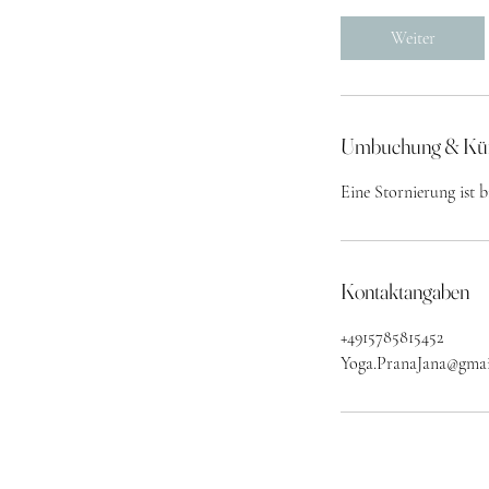
Weiter
Umbuchung & Kü
Eine Stornierung ist 
Kontaktangaben
+4915785815452
Yoga.PranaJana@gma