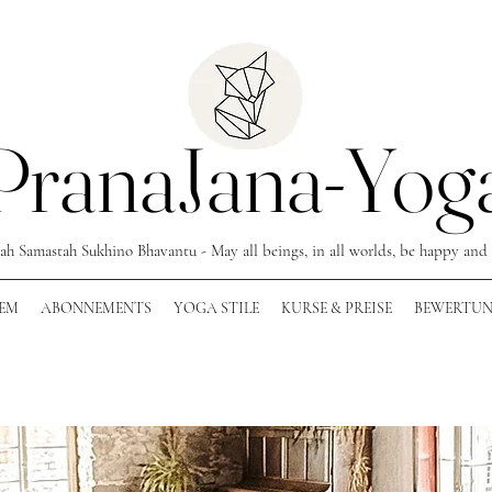
PranaJana-Yog
ah Samastah Sukhino Bhavantu - May all beings, in all worlds, be happy and 
EM
ABONNEMENTS
YOGA STILE
KURSE & PREISE
BEWERTU