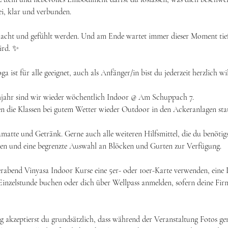
i, klar und verbunden.
elacht und gefühlt werden. Und am Ende wartet immer dieser Moment tief
wird. ✨
a ist für alle geeignet, auch als Anfänger/in bist du jederzeit herzlich 
jahr sind wir wieder wöchentlich Indoor @ Am Schuppach 7.
 die Klassen bei gutem Wetter wieder Outdoor in den Ackeranlagen stat
amatte und Getränk. Gerne auch alle weiteren Hilfsmittel, die du benötigs
en und eine begrenzte Auswahl an Blöcken und Gurten zur Verfügung.
erabend Vinyasa Indoor Kurse eine 5er- oder 10er-Karte verwenden, eine 
 Einzelstunde buchen oder dich über Wellpass anmelden, sofern deine Firm
 akzeptierst du grundsätzlich, dass während der Veranstaltung Fotos g