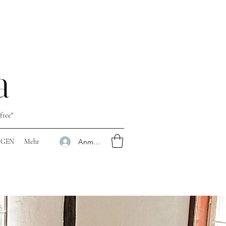
a
free"
Anmelden
NGEN
Mehr