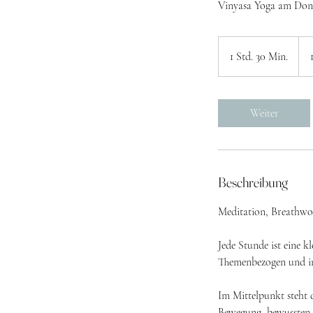
Vinyasa Yoga am Don
15
Eur
1 Std. 30 Min.
1
S
t
d
Weiter
3
0
M
i
Beschreibung
n
.
Meditation, Breathwo
Jede Stunde ist eine k
Themenbezogen und intu
Im Mittelpunkt steht 
Bewegung, bewussten A