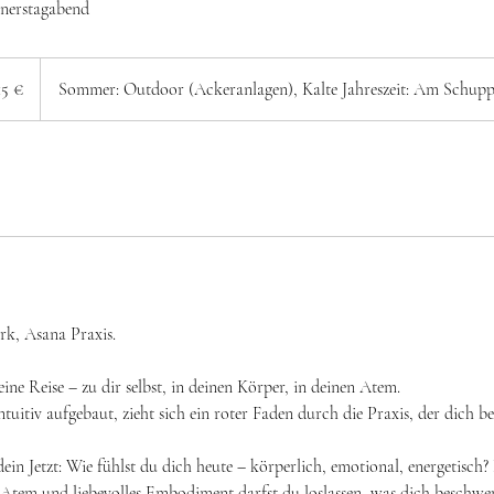
nerstagabend
o
15 €
Sommer: Outdoor (Ackeranlagen), Kalte Jahreszeit: Am Schup
rk, Asana Praxis.
leine Reise – zu dir selbst, in deinen Körper, in deinen Atem.
itiv aufgebaut, zieht sich ein roter Faden durch die Praxis, der dich beg
dein Jetzt: Wie fühlst du dich heute – körperlich, emotional, energetisc
tem und liebevolles Embodiment darfst du loslassen, was dich beschwer