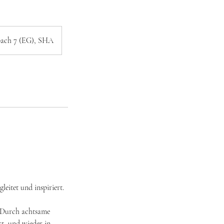
pach 7 (EG), SHA
leitet und inspiriert.
h? Durch achtsame
t, und wieder in