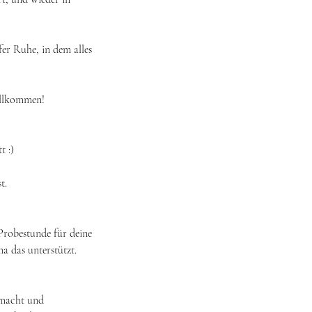
er Ruhe, in dem alles
willkommen!
t :)
t.
Probestunde für deine
a das unterstützt.
emacht und