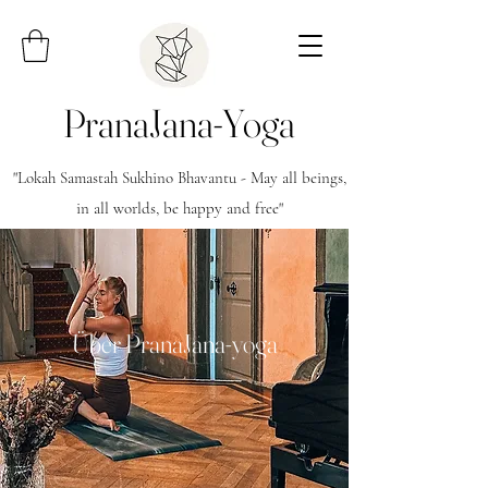
PranaJana-Yoga
"Lokah Samastah Sukhino Bhavantu - May all beings,
in all worlds, be happy and free"
Über PranaJana-yoga