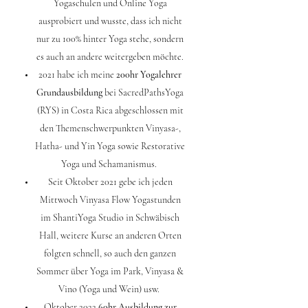
Yogaschulen und Online Yoga
ausprobiert und wusste, dass ich nicht
nur zu 100% hinter Yoga stehe, sondern
es auch an andere weitergeben möchte.
2021 habe ich meine
200hr Yogalehrer
Grundausbildung
bei SacredPathsYoga
(RYS) in Costa Rica abgeschlossen mit
den Themenschwerpunkten Vinyasa-,
Hatha- und Yin Yoga sowie Restorative
Yoga und Schamanismus.
Seit Oktober 2021 gebe ich jeden
Mittwoch Vinyasa Flow Yogastunden
im ShantiYoga Studio in Schwäbisch
Hall, weitere Kurse an anderen Orten
folgten schnell, so auch den ganzen
Sommer über Yoga im Park, Vinyasa &
Vino (Yoga und Wein) usw.
Oktober 2022
60hr Ausbildung zur