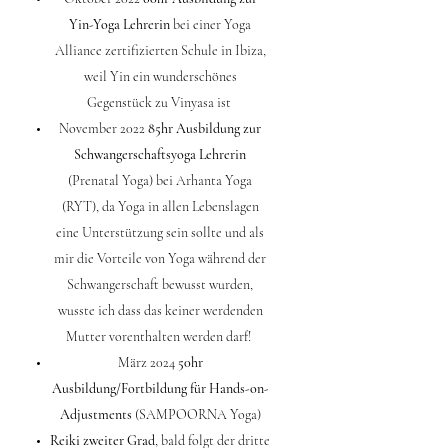
Yin-Yoga Lehrerin
bei einer Yoga
Alliance zertifizierten Schule in Ibiza,
weil Yin ein wunderschönes
Gegenstück zu Vinyasa ist
November 2022
85hr Ausbildung zur
Schwangerschaftsyoga Lehrerin
(Prenatal Yoga) bei Arhanta Yoga
(RYT), da Yoga in allen Lebenslagen
eine Unterstützung sein sollte und als
mir die Vorteile von Yoga während der
Schwangerschaft bewusst wurden,
wusste ich dass das keiner werdenden
Mutter vorenthalten werden darf!
März 2024
50hr
Ausbildung/Fortbildung für Hands-on-
Adjustments
(SAMPOORNA Yoga)
Reiki zweiter Grad
, bald folgt der dritte