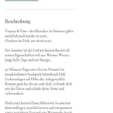
8
.
A
u
Beschreibung
g
.
Vinyasa & Vino - den Klassiker im Sommer gibt's
natürlich auch wieder in 2026:
Outdoor im Park, am 08.08.2026.
Der Sommer ist da! Und wir kosten ihn mit all
seinen Eigenschaften voll aus: Warmes Wetter,
lange helle Tage und viel Energie.
90 Minuten Yoga unter freiem Himmel im
wunderschönen Stadtpark Schwäbisch Hall
(Ackeranlagen auf Höhe des Anlagencafés).
Komme ganz bei dir an, erde dich, verbinde dich
mit der Natur und schärfe deine Sinne und
Achtsamkeit.
Nach einer kurzen Pause führen wir in unserem
dann wohligen, sensibilisierten und entspannten
sowie gestärkten Zustand eine Weinprobe durch.