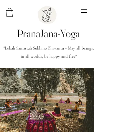
PranaJana-Yoga
"Lokah Samastah Sukhino Bhavantu - May all beings,
in all worlds, be happy and free"