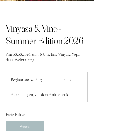
Vinyasa & Vino -
Summer Edition 2026
Am 08.08.2026, um 16 Uhr. Erst Vinyasa Yoga,
dann Weintasting.
54
Euro
Beginnt am: 8. Aug.
B
54 €
e
g
Ackeranlagen, vor dem Anlagencafé
i
n
n
t
Freie Plätze
a
m
Weiter
: