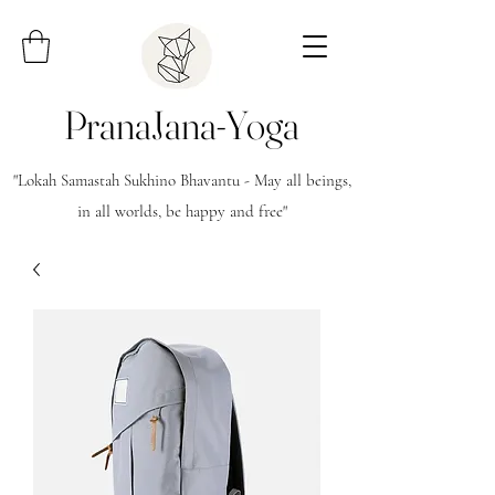
PranaJana-Yoga
"Lokah Samastah Sukhino Bhavantu - May all beings,
in all worlds, be happy and free"