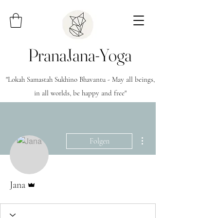
PranaJana-Yoga
"Lokah Samastah Sukhino Bhavantu - May all beings,
in all worlds, be happy and free"
Weitere Optionen
Folgen
Administrator
Jana