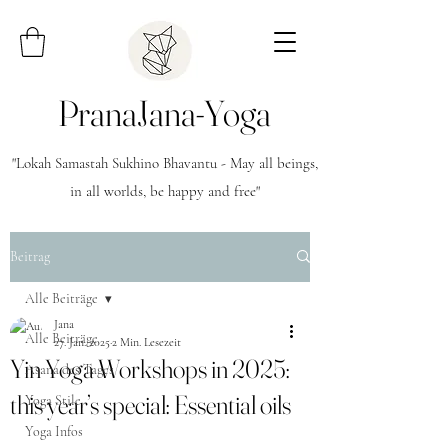
PranaJana-Yoga
"Lokah Samastah Sukhino Bhavantu - May all beings,
in all worlds, be happy and free"
Beitrag
Alle Beiträge
Jana
Alle Beiträge
27. Jan. 2025
2 Min. Lesezeit
Yin Yoga Workshops in 2025:
Asana des Tages
this year’s special: Essential oils
Yoga Stile
Yoga Infos