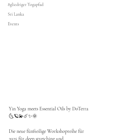
8gliedriger Yogapfad
Sri Lanka
Events
Yin Yoga meets Essential Oils by DoTerra
🌜🪐💫☄️✨🌞 
Die neue fünfteilige Workshopreihe für 
2025 für deep stretching und 