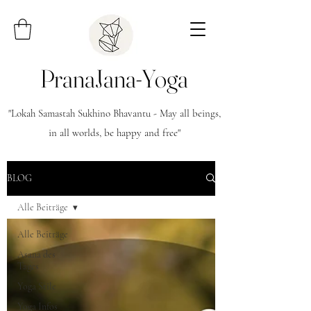
PranaJana-Yoga
"Lokah Samastah Sukhino Bhavantu - May all beings,
in all worlds, be happy and free"
BLOG
Alle Beiträge
Alle Beiträge
Asana des
Tages
Yoga Stile
Yoga Infos