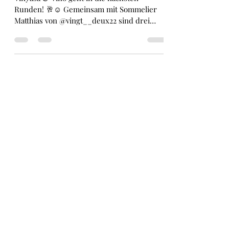
dates!
Vinyasa & Vino geht in die nächsten
Runden! 🥂☺️ Gemeinsam mit Sommelier
Matthias von @vingt__deux22 sind drei
neue Termine geplant:...