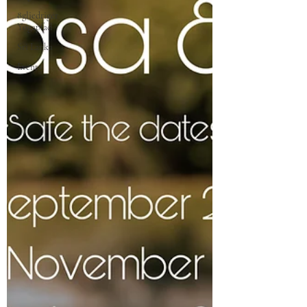
8gliedriger
Yogapfad
Sri Lanka
Events