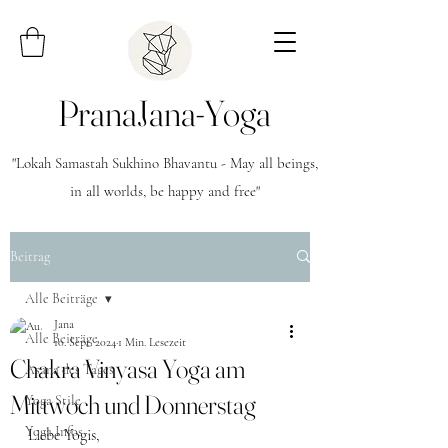
PranaJana-Yoga
"Lokah Samastah Sukhino Bhavantu - May all beings,
in all worlds, be happy and free"
Beitrag
Alle Beiträge
Jana
Alle Beiträge
10. Sept. 2024
1 Min. Lesezeit
Chakra Vinyasa Yoga am
Asana des Tages
Mittwoch und Donnerstag
Yoga Stile
Yoga Infos
Liebe Yogis,