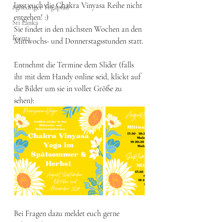
lasst euch die Chakra Vinyasa Reihe nicht 
8gliedriger Yogapfad
entgehen! :)
Sri Lanka
Sie findet in den nächsten Wochen an den 
Events
Mittwochs- und Donnerstagsstunden statt.
Entnehmt die Termine dem Slider (falls 
ihr mit dem Handy online seid, klickt auf 
die Bilder um sie in voller Größe zu 
sehen): 
Bei Fragen dazu meldet euch gerne 