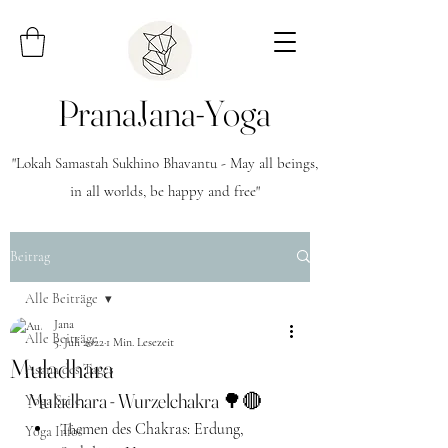
PranaJana-Yoga
"Lokah Samastah Sukhino Bhavantu - May all beings,
in all worlds, be happy and free"
Beitrag
Alle Beiträge
Jana
Alle Beiträge
5. Juli 2022
1 Min. Lesezeit
Muladhara
Asana des Tages
Muladhara - Wurzelchakra 🌳🔴
Yoga Stile
Themen des Chakras: Erdung, 
Yoga Infos