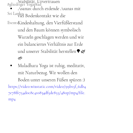
Stabilität, Urvertrauen
8gliedriger Yogapfad
Asanas: durch erdende Asanas mit 
Sri Lanka
viel Bodenkontakt wie die 
Kindeshaltung, den Vierfüßlerstand 
Events
und den Baum können symbolisch 
Wurzeln geschlagen werden und wir 
ein balanciertes Verhältnis zur Erde 
und unserer Stabilität herstellen🌳🌿
🌱
Muladhara Yoga ist ruhig, meditativ, 
mit Naturbezug. Wir wollen den 
Boden unter unseren Füßen spüren :)
https://video.wixstatic.com/video/99b15f_6db4
7e78f6754d0c8c410834df5de855/480p/mp4/file.
mp4