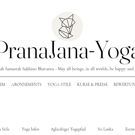
PranaJana-Yog
ah Samastah Sukhino Bhavantu - May all beings, in all worlds, be happy and 
EM
ABONNEMENTS
YOGA STILE
KURSE & PREISE
BEWERTU
 Stile
Yoga Infos
8gliedriger Yogapfad
Sri Lanka
Event