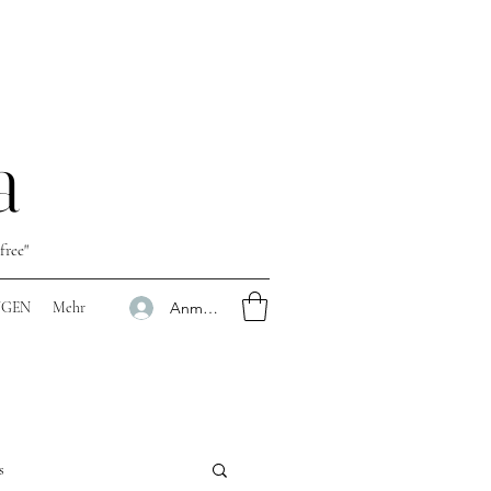
a
free"
Anmelden
NGEN
Mehr
s