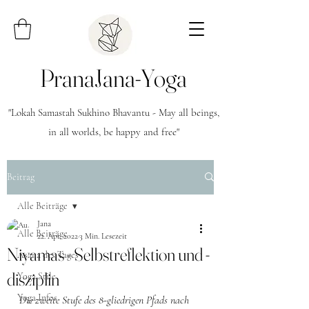
PranaJana-Yoga
"Lokah Samastah Sukhino Bhavantu - May all beings,
in all worlds, be happy and free"
Beitrag
Alle Beiträge
Jana
Alle Beiträge
22. Apr. 2022
3 Min. Lesezeit
Niyamas - Selbstreflektion und -
Asana des Tages
disziplin
Yoga Stile
Yoga Infos
Die zweite Stufe des 8-gliedrigen Pfads nach 