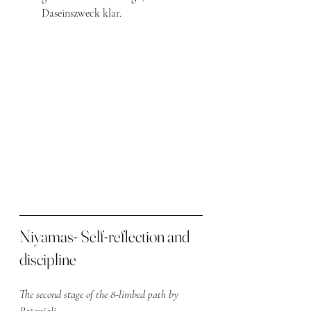
Daseinszweck klar. 
Niyamas- Self-reflection and 
discipline
The second stage of the 8-limbed path by 
Patanjali.