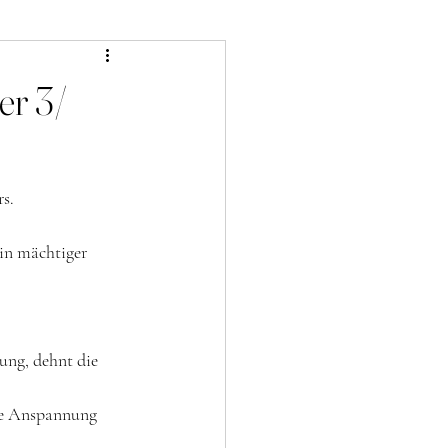
er 3/
s. 
in mächtiger 
ung, dehnt die 
ke Anspannung 