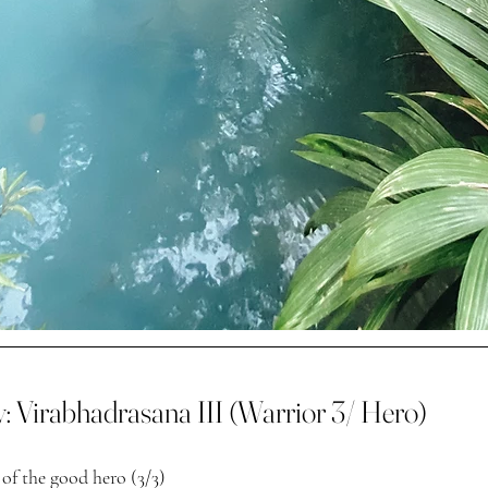
: Virabhadrasana III (Warrior 3/ Hero)
 of the good hero (3/3) 