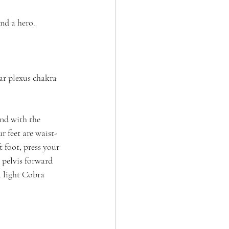
nd a hero. 
ar plexus chakra 
nd with the 
 feet are waist-
 foot, press your 
 pelvis forward 
a light Cobra 