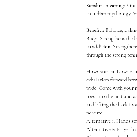
Sanskrit meaning
: Vira
In Indian mythology, Vi
Benefits
: Balance, balan
Body
: Strengthens the 
In addition
: Strengthen
through the strong tensi
How
: Start in Downwar
exhalation forward betw
wide. Come with your ne
toes into the mat and as
and lifting the back foo
posture.
Alternative 1: Hands st
Alternative 2: Prayer ha