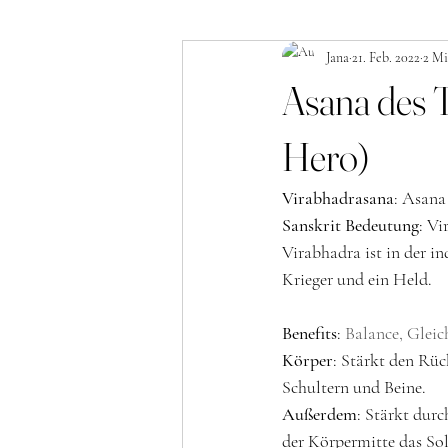
Jana
21. Feb. 2022
2 Mi
Asana des T
Hero)
Virabhadrasana
: Asana
Sanskrit Bedeutung
: Vi
Virabhadra ist in der i
Krieger und ein Held. 
Benefits
: 
Balance, Gleic
Körper
: Stärkt den Rü
Schultern und Beine. 
Außerdem
: Stärkt dur
der Körpermitte das So