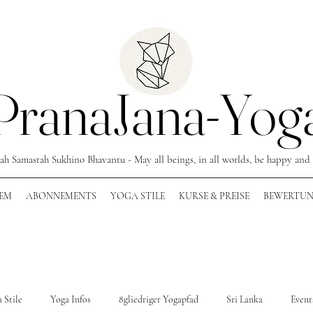
PranaJana-Yog
ah Samastah Sukhino Bhavantu - May all beings, in all worlds, be happy and 
EM
ABONNEMENTS
YOGA STILE
KURSE & PREISE
BEWERTU
 Stile
Yoga Infos
8gliedriger Yogapfad
Sri Lanka
Event