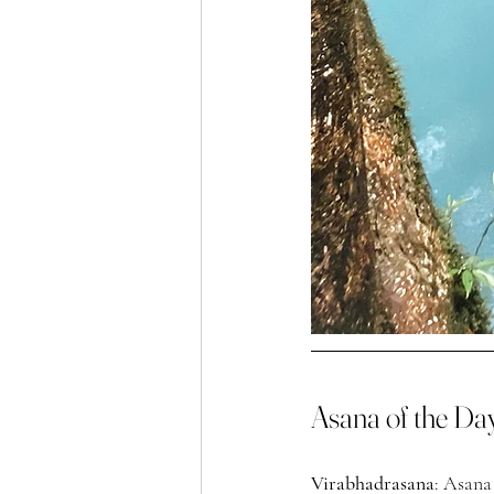
Asana of the Day
Virabhadrasana
: Asana