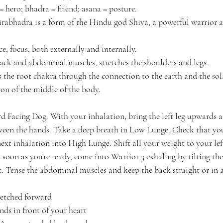
 = hero; bhadra = friend; asana = posture.
rabhadra is a form of the Hindu god Shiva, a powerful warrior a
ce, focus, both externally and internally. 
back and abdominal muscles, stretches the shoulders and legs. 
s the root chakra through the connection to the earth and the sol
on of the middle of the body. 
d Facing Dog. With your inhalation, bring the left leg upwards a
een the hands. Take a deep breath in Low Lunge. Check that your
xt inhalation into High Lunge. Shift all your weight to your left
 soon as you're ready, come into Warrior 3 exhaling by tilting the
t. Tense the abdominal muscles and keep the back straight or in 
retched forward
nds in front of your heart