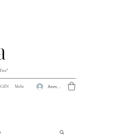
a
free"
Anmelden
NGEN
Mehr
s